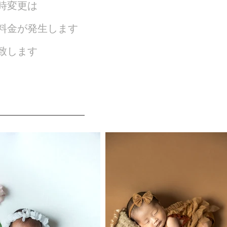
時変更は
料金が発生します
致します