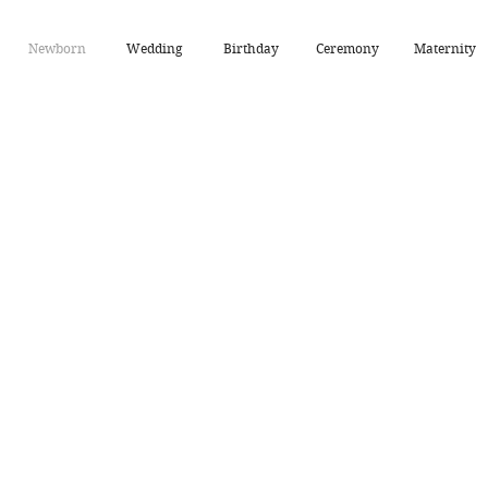
Newborn
Wedding
Birthday
Ceremony
Maternity