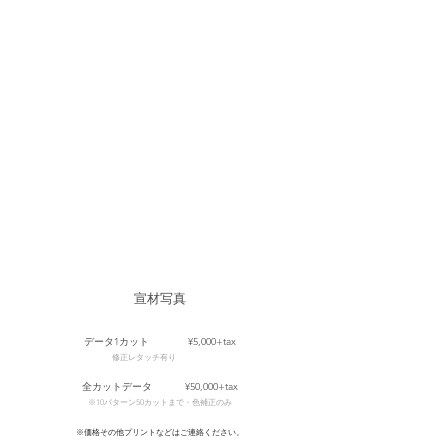
宣材写真
データ1カット ¥5,000+tax
修正レタッチ有り
全カットデータ ¥50,000+tax
※10パターン50カットまで
・
色補正のみ
※価格その他プリントなどはご連絡ください。